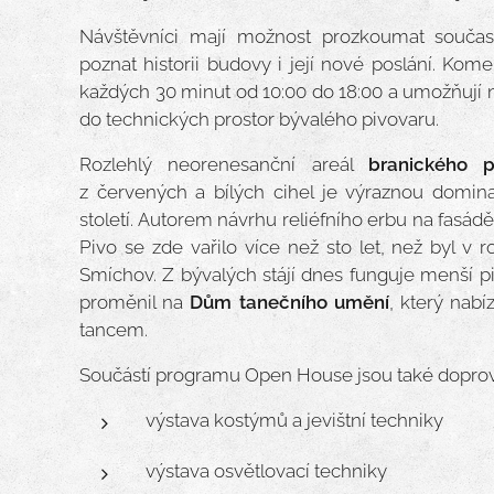
Návštěvníci mají možnost prozkoumat souča
poznat historii budovy i její nové poslání. Kom
každých 30 minut od 10:00 do 18:00 a umožňují n
do technických prostor bývalého pivovaru.
Rozlehlý neorenesanční areál
branického p
z červených a bílých cihel je výraznou domina
století. Autorem návrhu reliéfního erbu na fasá
Pivo se zde vařilo více než sto let, než byl v
Smíchov. Z bývalých stájí dnes funguje menší p
proměnil na
Dům tanečního umění
, který nabí
tancem.
Součástí programu Open House jsou také doprovo
výstava kostýmů a jevištní techniky
výstava osvětlovací techniky