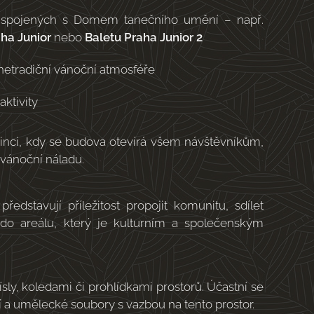
ů spojených s Domem tanečního umění – např.
ha Junior
nebo
Baletu Praha Junior 2
 netradiční vánoční atmosféře
ktivity
inci, kdy se budova otevírá všem návštěvníkům,
dvánoční náladu.
edstavují příležitost propojit komunitu, sdílet
 do areálu, který je kulturním a společenským
y, koledami či prohlídkami prostorů. Účastní se
 a umělecké soubory s vazbou na tento prostor.