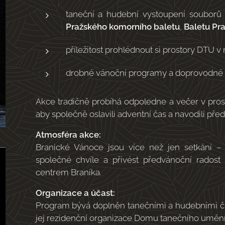
taneční a hudební vystoupení soubor
Pražského komorního baletu
,
Baletu Pra
příležitost prohlédnout si prostory DTU v
drobné vánoční programy a doprovodné a
Akce tradičně probíhá odpoledne a večer v pros
aby společně oslavili adventní čas a navodili pře
Atmosféra akce:
Branické Vánoce jsou více než jen setkání – př
společné chvíle a přivést předvánoční radost
centrem Braníka.
Organizace a účast:
Program bývá doplněn tanečními a hudebními čísl
jej rezidenční organizace Domu tanečního umění