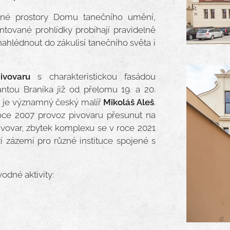
sné prostory Domu tanečního umění,
entované prohlídky probíhají pravidelně
ahlédnout do zákulisí tanečního světa i
ivovaru
s charakteristickou fasádou
ntou Braníka již od přelomu 19. a 20.
dě je významný český malíř
Mikoláš Aleš
.
 roce 2007 provoz pivovaru přesunut na
ivovar, zbytek komplexu se v roce 2021
zí zázemí pro různé instituce spojené s
dné aktivity: