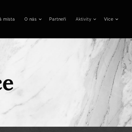
á místa
O nás
Partneři
Aktivity
Více
ce