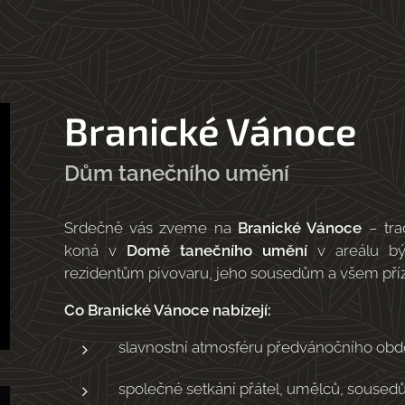
Branické Vánoce
Dům tanečního umění
Srdečně vás zveme na
Branické Vánoce
– tra
koná v
Domě tanečního umění
v areálu b
rezidentům pivovaru, jeho sousedům a všem pří
Co Branické Vánoce nabízejí:
slavnostní atmosféru předvánočního obd
společné setkání přátel, umělců, sousedů