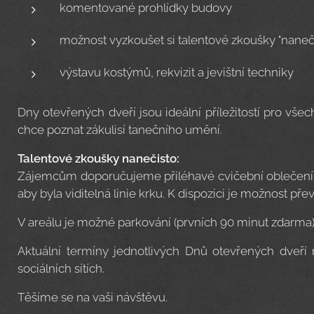
komentované prohlídky budovy
možnost vyzkoušet si talentové zkoušky "naneč
výstavu kostýmů, rekvizit a jevištní techniky
Dny otevřených dveří jsou ideální příležitostí pro vše
chce poznat zákulisí tanečního umění.
Talentové zkoušky nanečisto:
Zájemcům doporučujeme přiléhavé cvičební oblečení, 
aby byla viditelná linie krku. K dispozici je možnost pře
V areálu je možné parkování (prvních 90 minut zdarma)
Aktuální termíny jednotlivých Dnů otevřených dveř
sociálních sítích.
Těšíme se na vaši návštěvu.