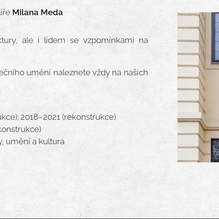
líře
Milana Meda
tury, ale i lidem se vzpomínkami na
ečního umění naleznete vždy na našich
ukce); 2018–2021 (rekonstrukce)
ekonstrukce)
y, umění a kultura