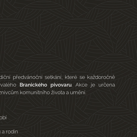
diční předvánoční setkání, které se každoročně
ývalého
Branického pivovaru
. Akce je určena
znivcům komunitního života a umění.
obí
 a rodin