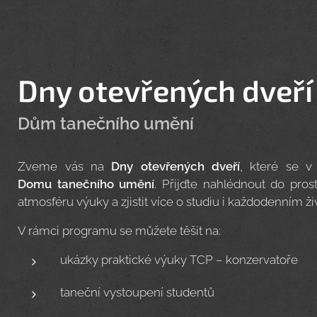
Dny otevřených dveří
Dům tanečního umění
Zveme vás na
Dny otevřených dveří
, které se v
Domu
tanečního umění
. Přijďte nahlédnout do pros
atmosféru výuky a zjistit více o studiu i každodenním ž
V rámci programu se můžete těšit na:
ukázky praktické výuky TCP – konzervatoře
taneční vystoupení studentů