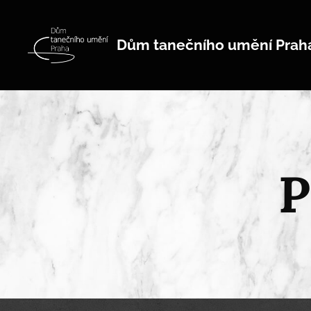
Dům tanečního umění Prah
P