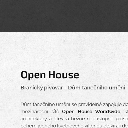
Open House
Branický pivovar - Dům tanečního umění
Dům tanečního umění se pravidelně zapojuje d
mezinárodní sítě
Open House Worldwide
, k
architektury a otevírá běžně nepřístupné prost
během jednoho květnového víkendu otevírají de