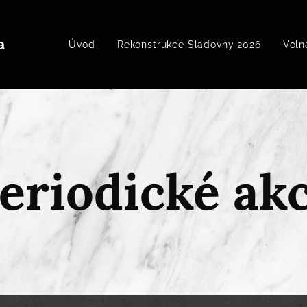
a
Úvod
Rekonstrukce Sladovny 2026
Voln
eriodické ak