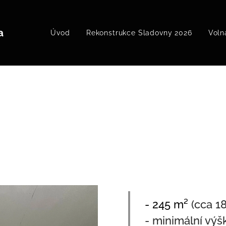
a
Úvod
Rekonstrukce Sladovny 2026
Voln
- 245 m²
(cca 1
- minimální výš