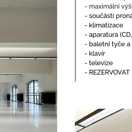
- maximální výš
- součástí pron
- klimatizace
- aparatura (CD
- baletní tyče a
- klavír
- televize
- REZERVOVAT