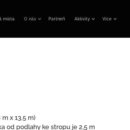
á místa
O nás
Partneři
Aktivity
Více
8 m x 13,5 m)
ka od podlahy ke stropu je 2,5 m