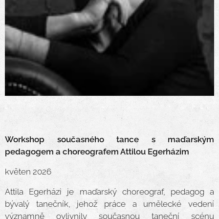
Workshop současného tance s maďarským
pedagogem a choreografem Attilou Egerházim
květen 2026
Attila Egerházi je maďarský choreograf, pedagog a
bývalý tanečník, jehož práce a umělecké vedení
významně ovlivnily současnou taneční scénu