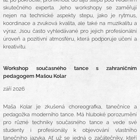
skutečného experta. Jeho workshopy se zaměřují
nejen na technické aspekty stepu, jako je rytmus,
koordinace a zvuková kvalita, ale také na muzikalitu a
výraz. Jsou často vyhledávané pro jejich profesionální
úroveň a pozitivní atmosféru, která podporuje učení a
kreativitu.
Workshop současného tance s zahraničním
pedagogem Mašou Kolar
září 2026
Maša Kolar je zkušená choreografka, tanečníce a
pedagožka moderního tance. Má hluboké porozumění
pro různé techniky současného tance a vede své
studenty i profesionály k objevování vlastního
tanečního jazyka. Ať už se jedná o začátečníky, kteří