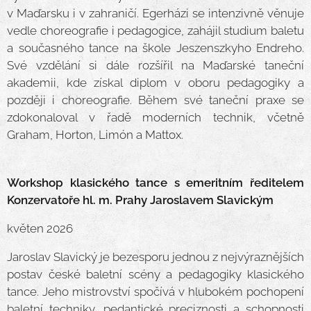
v Maďarsku i v zahraničí. Egerházi se intenzivně věnuje
vedle choreografie i pedagogice, zahájil studium baletu
a současného tance na škole Jeszenszkyho Endreho.
Své vzdělání si dále rozšířil na Maďarské taneční
akademii, kde získal diplom v oboru pedagogiky a
později i choreografie. Během své taneční praxe se
zdokonaloval v řadě moderních technik, včetně
Graham, Horton, Limón a Mattox.
Workshop klasického tance s emeritním ředitelem
Konzervatoře hl. m. Prahy Jaroslavem Slavickým
květen 2026
Jaroslav Slavický je bezesporu jednou z nejvýraznějších
postav české baletní scény a pedagogiky klasického
tance. Jeho mistrovství spočívá v hlubokém pochopení
baletní techniky, pedantické preciznosti a schopnosti