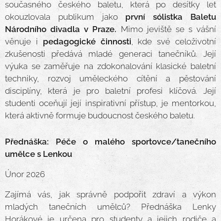
současného českého baletu, která po desítky let
okouzlovala publikum jako
první sólistka Baletu
Národního divadla v Praze.
Mimo jeviště se s vášní
věnuje i
pedagogické činnosti
, kde své celoživotní
zkušenosti předává mladé generaci tanečníků. Její
výuka se zaměřuje na zdokonalování klasické baletní
techniky, rozvoj uměleckého cítění a pěstování
disciplíny, která je pro baletní profesi klíčová. Její
studenti oceňují její inspirativní přístup, je mentorkou,
která aktivně formuje budoucnost českého baletu.
Přednáška: Péče o malého sportovce/tanečního
umělce s Lenkou
Únor 2026
Zajímá vás, jak správně podpořit zdraví a výkon
mladých tanečních umělců? Přednáška Lenky
Horákové je určena pro studenty a jejich rodiče a