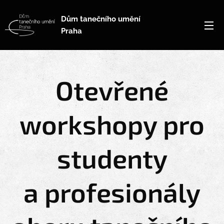
Dům tanečního umění
Praha
Otevřené
workshopy pro
studenty
a
profesionály