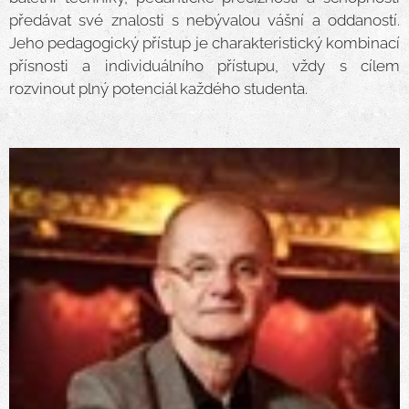
předávat své znalosti s nebývalou vášní a oddaností.
Jeho pedagogický přístup je charakteristický kombinací
přísnosti a individuálního přístupu, vždy s cílem
rozvinout plný potenciál každého studenta.