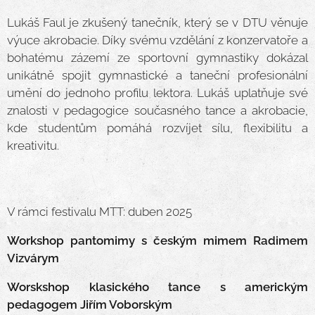
Lukáš Faul je zkušený tanečník, který se v DTU věnuje
výuce akrobacie. Díky svému vzdělání z konzervatoře a
bohatému zázemí ze sportovní gymnastiky dokázal
unikátně spojit gymnastické a taneční profesionální
umění do jednoho profilu lektora. Lukáš uplatňuje své
znalosti v pedagogice současného tance a akrobacie,
kde studentům pomáhá rozvíjet sílu, flexibilitu a
kreativitu.
V rámci festivalu MTT: duben 2025
Workshop pantomimy s českým mimem Radimem
Vizvárym
Worskshop klasického tance s americkým
pedagogem Jiřím Voborským